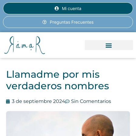
Mi cuenta
Preguntas Frecuentes
RETIROS Y VIAJES
Llamadme por mis
verdaderos nombres
3 de septiembre 2024
Sin Comentarios