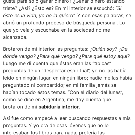
gusta para sólo ganar dinero? ¿Ganar dinero estando
triste? ¿Así? ¿Ésto es? En mi interior se escuchó:
“Si
ésto es la vida, yo no la quiero”.
Y con esas palabras, se
abrió un profundo proceso de búsqueda personal. Lo
que yo veía y escuchaba en la sociedad no me
alcanzaba.
Brotaron de mi interior las preguntas:
¿Quién soy? ¿De
dónde vengo? ¿Para qué vengo? ¿Para qué estoy aquí?
Luego me di cuenta que éstas eran las “típicas”
preguntas de un “despertar espiritual”, yo no las había
leído en ningún lugar, en ningún libro; nadie me las había
preguntado ni compartido; en mi familia jamás se
habían tocado éstos temas. “Con el diario del lunes”,
como se dice en Argentina, me doy cuenta que
brotaron de mi
sabiduría interior
.
Así fue como empecé a leer buscando respuestas a mis
preguntas. Y yo era de esas jóvenes que no le
interesaban los libros para nada, prefería las