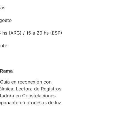
ras
gosto
5 hs (ARG) / 15 a 20 hs (ESP)
ante
a Rama
 Guía en reconexión con
álmica. Lectora de Registros
itadora en Constelaciones
mpañante en procesos de luz.