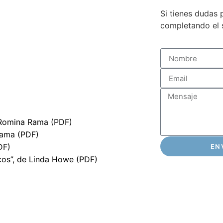
Si tienes dudas
completando el s
r Romina Rama (PDF)
Rama (PDF)
DF)
EN
icos”, de Linda Howe (PDF)