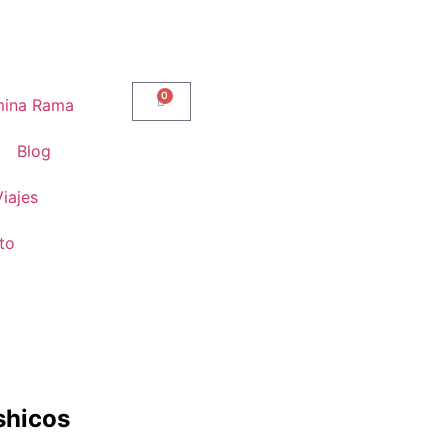
0
ina Rama
Blog
Viajes
to
shicos