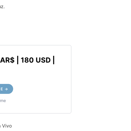
uz.
AR$ | 180 USD |
ME →
time
 Vivo