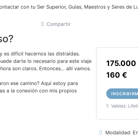
ontactar con tu Ser Superior, Guías, Maestros y Seres de L
Compartir
so?
s difícil hacernos las distraídas.
puede darte lo necesario para este viaje
175.000 
ahora son claros. Entonces… allí vamos.
160 €
aron ese camino? Aquí estoy para
ias a la conexión con mis propios
INSCRIBIR
Validez:
Life
Modalidad: En